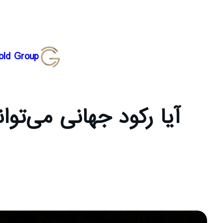
رفتن
old Group
به
محتوا
آیا رکود جهانی می‌توا