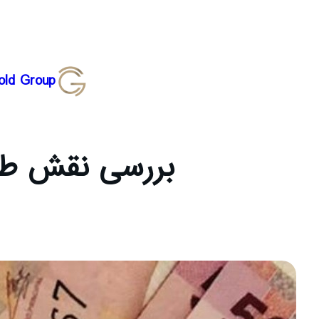
رفتن
old Group
به
محتوا
بررسی نقش طلا