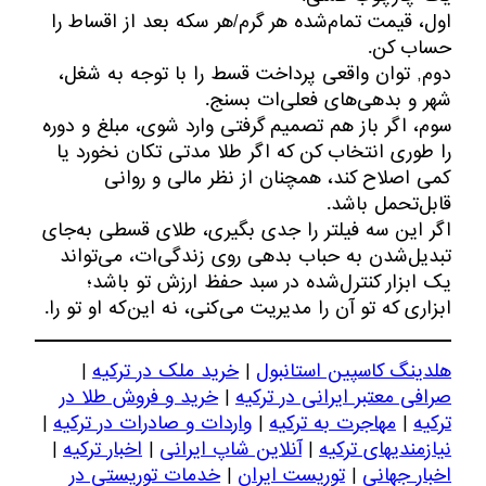
اول، قیمت تمام‌شده هر گرم/هر سکه بعد از اقساط را
حساب کن.
دوم, توان واقعی پرداخت قسط را با توجه به شغل،
شهر و بدهی‌های فعلی‌ات بسنج.
سوم، اگر باز هم تصمیم گرفتی وارد شوی، مبلغ و دوره
را طوری انتخاب کن که اگر طلا مدتی تکان نخورد یا
کمی اصلاح کند، همچنان از نظر مالی و روانی
قابل‌تحمل باشد.
اگر این سه فیلتر را جدی بگیری، طلای قسطی به‌جای
تبدیل‌شدن به حباب بدهی روی زندگی‌ات، می‌تواند
یک ابزار کنترل‌شده در سبد حفظ ارزش تو باشد؛
ابزاری که تو آن را مدیریت می‌کنی، نه این‌که او تو را.
هلدینگ کاسپین استانبول
|
خرید ملک در ترکیه
|
صرافی معتبر ایرانی در ترکیه
|
خرید و فروش طلا در
ترکیه
|
مهاجرت به ترکیه
|
واردات و صادرات در ترکیه
|
نیازمندیهای ترکیه
|
آنلاین شاپ ایرانی
|
اخبار ترکیه
|
اخبار جهانی
|
توریست ایران
|
خدمات توریستی در