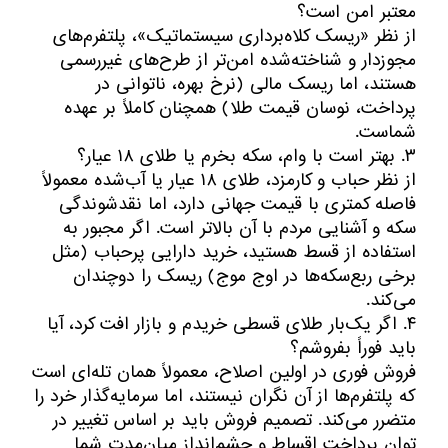
معتبر امن است؟
از نظر «ریسک کلاه‌برداری سیستماتیک»، پلتفرم‌های
مجوزدار و شناخته‌شده امن‌تر از طرح‌های غیررسمی
هستند، اما ریسک مالی (نرخ بهره، ناتوانی در
پرداخت، نوسان قیمت طلا) همچنان کاملاً بر عهده
شماست.
۳. بهتر است با وام، سکه بخرم یا طلای ۱۸ عیار؟
از نظر حباب و کارمزد، طلای ۱۸ عیار یا آب‌شده معمولاً
فاصله کمتری با قیمت جهانی دارد، اما نقدشوندگی
سکه و آشنایی مردم با آن بالاتر است. اگر مجبور به
استفاده از قسط هستید، خرید دارایی پرحباب (مثل
برخی ربع‌سکه‌ها در اوج موج) ریسک را دوچندان
می‌کند.
۴. اگر یک‌بار طلای قسطی خریدم و بازار افت کرد، آیا
باید فوراً بفروشم؟
فروش فوری در اولین اصلاح، معمولاً همان تله‌ای است
که پلتفرم‌ها از آن نگران نیستند، اما سرمایه‌گذار خرد را
متضرر می‌کند. تصمیم فروش باید بر اساس تغییر در
توان پرداخت اقساط و چشم‌انداز میان‌مدت شما