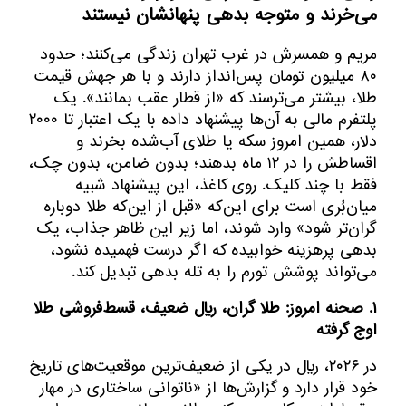
می‌خرند و متوجه بدهی پنهانشان نیستند
مریم و همسرش در غرب تهران زندگی می‌کنند؛ حدود
۸۰ میلیون تومان پس‌انداز دارند و با هر جهش قیمت
طلا، بیشتر می‌ترسند که «از قطار عقب بمانند». یک
پلتفرم مالی به آن‌ها پیشنهاد داده با یک اعتبار تا ۲۰۰۰
دلار، همین امروز سکه یا طلای آب‌شده بخرند و
اقساطش را در ۱۲ ماه بدهند؛ بدون ضامن، بدون چک،
فقط با چند کلیک. روی کاغذ، این پیشنهاد شبیه
میان‌بُری است برای این‌که «قبل از این‌که طلا دوباره
گران‌تر شود» وارد شوند، اما زیر این ظاهر جذاب، یک
بدهی پرهزینه خوابیده که اگر درست فهمیده نشود،
می‌تواند پوشش تورم را به تله بدهی تبدیل کند.
۱. صحنه امروز: طلا گران، ریال ضعیف، قسط‌فروشی طلا
اوج گرفته
در ۲۰۲۶، ریال در یکی از ضعیف‌ترین موقعیت‌های تاریخ
خود قرار دارد و گزارش‌ها از «ناتوانی ساختاری در مهار