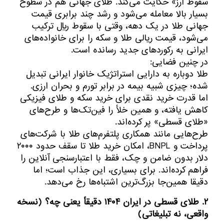
سقوط ارز» حکایت می‌کند. طلای جهانی هم در سطوح
بسیار بالا معامله می‌شود و رشد چند برابری قیمت
جهانی طلا در یک دهه، وقتی با سقوط ریال ترکیب
می‌شود، قیمت ریالی طلا و سکه را برای خانواده‌های
ایرانی به رکوردهای جدید رسانده است.
در چنین فضایی:
طلا دوباره به دارایی استراتژیک خانوار ایرانی تبدیل
شده؛ چیزی شبیه بیمه در برابر تورم و بحران ارزی.
اما قدرت خرید نقدی برای خرید سکه و طلای فیزیکی
کاهش یافته، و همین خلأ را فین‌تک‌ها و طرح‌های
«طلای قسطی» پر کرده‌اند.
طرح‌هایی مانند همکاری پلتفرم‌های طلا با شرکت‌های
پرداخت و BNPL، امکان خرید طلا تا سقف حدود ۲۰۰۰
دلار بدون ضامن و چک، فقط با اعتبارسنجی آنلاین را
فراهم کرده‌اند. برای بسیاری، این جذاب است؛ اما
دقیقا همین‌جا بزرگ‌ترین اشتباه‌ها رخ می‌دهد.
۲. طلای قسطی در ایران ۱۴۰۴ دقیقاً یعنی چه؟ (نسخه
واقعی، نه تبلیغاتی)