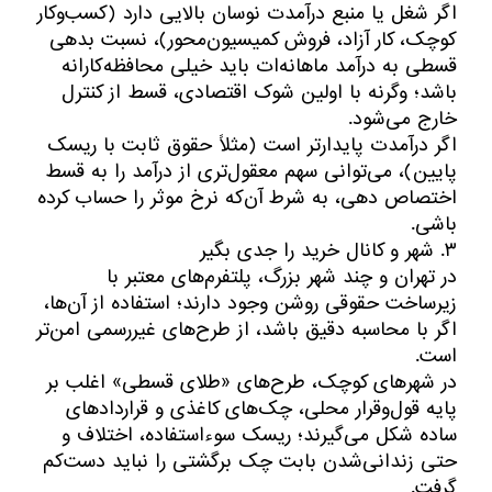
اگر شغل یا منبع درآمدت نوسان بالایی دارد (کسب‌وکار
کوچک، کار آزاد، فروش کمیسیون‌محور)، نسبت بدهی
قسطی به درآمد ماهانه‌ات باید خیلی محافظه‌کارانه
باشد؛ وگرنه با اولین شوک اقتصادی، قسط از کنترل
خارج می‌شود.
اگر درآمدت پایدارتر است (مثلاً حقوق ثابت با ریسک
پایین)، می‌توانی سهم معقول‌تری از درآمد را به قسط
اختصاص دهی، به شرط آن‌که نرخ موثر را حساب کرده
باشی.
۳. شهر و کانال خرید را جدی بگیر
در تهران و چند شهر بزرگ، پلتفرم‌های معتبر با
زیرساخت حقوقی روشن وجود دارند؛ استفاده از آن‌ها،
اگر با محاسبه دقیق باشد، از طرح‌های غیررسمی امن‌تر
است.
در شهرهای کوچک، طرح‌های «طلای قسطی» اغلب بر
پایه قول‌وقرار محلی، چک‌های کاغذی و قراردادهای
ساده شکل می‌گیرند؛ ریسک سوءاستفاده، اختلاف و
حتی زندانی‌شدن بابت چک برگشتی را نباید دست‌کم
گرفت.