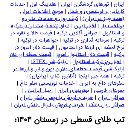
ایران
|
تورهای گردشگری ایران
|
هلدینگ اول
|
خدمات
کاریابی و فریلنسری و شغل
|
مرجع اطلاعات ایران
(همه چیز در ایران)
|
کیف پول و خدمات مالی و
پرداخت یار
|
اخبار ایران
|
تابلو زنده قیمت ارز در ترکیه
و استانبول
|
صرافی آنلاین ترکیه
|
قیمت طلا و نقره در
ترکیه
|
سرمایه گذاری در ترکیه
|
جواهرات در ترکیه
|
نرخ لحظه ای ارزها در استانبول
|
قیمت دلار امروز در
ترکیه
|
قیمت دلار استانبول امروز
|
قیمت لحظه ای دلار
|
اخبار روز ترکیه استانبول
|
اپلیکیشن ISTEX
|
اپلیکیشن قیمت لحظه ای دلار و یورو و لیر و ا
ر
زها در
ترکیه
|
همه چیز اینجا (آنلاین شاپ ایرانیان)
|
سفرهای داغ به ایران
|
خدمات توریستی سفر داغ
|
خبرهای فارسی
|
بهترینهای ایران
|
اخبار ایرانیان
|
صرافی ایران
|
خرید و فروش با تومن بانکی ایران
|
صرافی ریال بانک
|
خرید و فروش با ریال بانکی ایران
|
تب طلای قسطی در زمستان ۱۴۰۴؛