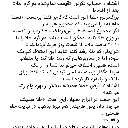
اشتباه ۱: حساب نکردن «قیمت تمام‌شده هر گرم طلا»
بعد از اقساط
بزرگ‌ترین خطا این است که کاربر فقط برچسب «قسط
ماهانه» را می‌بیند، نه مجموع هزینه را.
اگر مجموع اقساط + پیش‌پرداخت + کارمزد را تقسیم
بر وزن طلا کنید، ممکن است ببینید هر گرم طلا را با
۱۰–۲۰ درصد بالاتر از قیمت روز خرید کرده‌اید. در
شرایطی که طلا رشد کند، شاید این اختلاف کم‌رنگ
شود؛ اما در سناریوهایی که رشد طلا کند یا مقطعی
است، همین اختلاف می‌تواند شما را از یک
سرمایه‌گذار برنده، به کسی تبدیل کند که فقط برای
بانک و پلتفرم کار کرده است.
اشتباه ۲: فرض «طلا همیشه بیشتر از بهره وام رشد
می‌کند»
این جمله در ایران بسیار رایج است: «طلا همیشه
می‌رود بالا، پس هرچقدر هم بهره بدهی، در نهایت جلو
هستی».
واقعیت:
در بازه‌های بلندمدت، طلا در ایران از ریال جلوتر بوده،