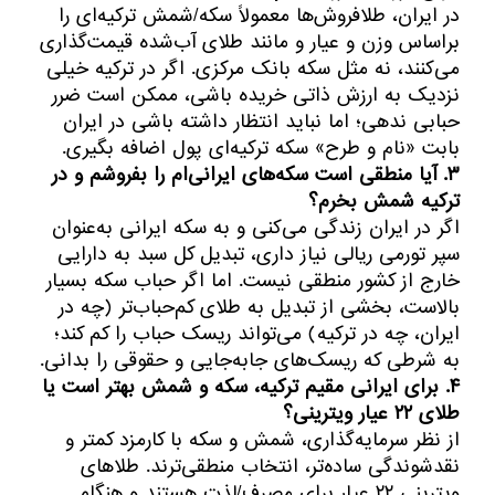
در ایران، طلافروش‌ها معمولاً سکه/شمش ترکیه‌ای را
براساس وزن و عیار و مانند طلای آب‌شده قیمت‌گذاری
می‌کنند، نه مثل سکه بانک مرکزی. اگر در ترکیه خیلی
نزدیک به ارزش ذاتی خریده باشی، ممکن است ضرر
حبابی ندهی؛ اما نباید انتظار داشته باشی در ایران
بابت «نام و طرح» سکه ترکیه‌ای پول اضافه بگیری.
۳. آیا منطقی است سکه‌های ایرانی‌ام را بفروشم و در
ترکیه شمش بخرم؟
اگر در ایران زندگی می‌کنی و به سکه ایرانی به‌عنوان
سپر تورمی ریالی نیاز داری، تبدیل کل سبد به دارایی
خارج از کشور منطقی نیست. اما اگر حباب سکه بسیار
بالاست، بخشی از تبدیل به طلای کم‌حباب‌تر (چه در
ایران، چه در ترکیه) می‌تواند ریسک حباب را کم کند؛
به شرطی که ریسک‌های جابه‌جایی و حقوقی را بدانی.
۴. برای ایرانی مقیم ترکیه، سکه و شمش بهتر است یا
طلای ۲۲ عیار ویترینی؟
از نظر سرمایه‌گذاری، شمش و سکه با کارمزد کمتر و
نقدشوندگی ساده‌تر، انتخاب منطقی‌ترند. طلاهای
ویترینی ۲۲ عیار برای مصرف/لذت هستند و هنگام