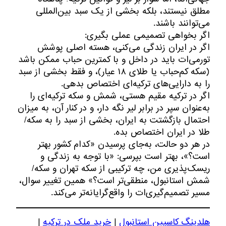
مطلق نیستند، بلکه بخشی از یک سبد بین‌المللی
می‌توانند باشند.
اگر بخواهی تصمیمی عملی بگیری:
اگر در ایران زندگی می‌کنی، هسته اصلی پوشش
تورمی‌ات باید در داخل و با کمترین حباب ممکن باشد
(سکه کم‌حباب یا طلای ۱۸ عیار)، و فقط بخشی از سبد
را به دارایی‌های ترکیه‌ای اختصاص بدهی.
اگر در ترکیه مقیم هستی، شمش و سکه ترکیه‌ای را
به‌عنوان سپر در برابر لیر نگه دار، و در کنار آن، به میزان
احتمال بازگشتت به ایران، بخشی از سبد را به سکه/
طلا در ایران اختصاص بده.
در هر دو حالت، به‌جای پرسیدن «کدام کشور بهتر
است؟»، بهتر است بپرسی: «با توجه به زندگی و
ریسک‌پذیری من، چه ترکیبی از سکه تهران و سکه/
شمش استانبول، منطقی‌تر است؟» همین تغییر سوال،
مسیر تصمیم‌گیری‌ات را واقع‌گرایانه‌تر می‌کند.
هلدینگ کاسپین استانبول
|
خرید ملک در ترکیه
|