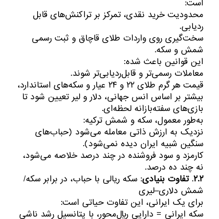
است:
محدودیت خرید نقدی، تمرکز بر تراکنش‌های قابل
ردیابی.
سخت‌گیری روی واردات طلای قاچاق و ثبت رسمی
شمش و سکه.
این قوانین باعث شده:
معاملات رسمی‌تر و قابل‌ردیابی‌تر شوند.
قیمت هر گرم طلای ۲۲ و ۲۴ عیار و سکه‌های استاندارد،
بیشتر بر اساس انس جهانی، دلار و لیر تعیین شود تا
بازی‌های سفته‌بازانه لحظه‌ای.
به‌طور معمول، سکه و شمش ترکیه:
نزدیک به ارزش ذاتی معامله می‌شود (حباب‌های
سنگین شبیه ایران دیده نمی‌شود).
کارمزد و سود فروشنده در چند درصد خلاصه می‌شود،
نه چند ده درصد.
۲.۲
.
تفاوت بنیادی
: سکه ریالی با حباب، در برابر سکه/
شمش دلاری–لیری
برای یک ایرانی، این تفاوت حیاتی است:
سکه ایرانی = دارایی ریال‌محور، با پتانسیل رشد ناشی