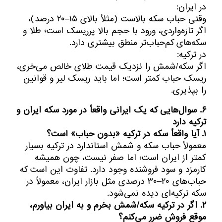
در ایران:
وقتی حباب سکه بالاست (مثلاً بالای ۱۵–۲۰ درصد)،
اگر تازه‌واردی، ورود با حجم بالا پرریسک است؛ طلا و
سکه‌های کم‌حباب‌تر منطق بیشتری دارد.
در ترکیه:
اگر سکه/شمش را نزدیک قیمت طلای خالص می‌خری،
ریسک حباب کمتر است؛ اما باید ریسک لیر و قوانین
را بپذیری.
۶. سوال‌هایی که یک ایرانی واقعاً در مورد سکه ایران و
ترکیه دارد
۱. آیا واقعاً سکه در ترکیه «بدون حباب» است؟
معمولاً حباب سکه و شمش استاندارد در ترکیه بسیار
کمتر از ایران است؛ اما صفر نیست، چون همیشه
کارمزد و سود فروشنده وجود دارد. تفاوت این است که
حباب‌های ۲۰–۳۰ درصدی مثل بازار ایران، معمولاً در
سکه ترکیه‌ای دیده نمی‌شود.
۲. اگر در ترکیه سکه/شمش بخرم و به ایران بیاورم،
موقع فروش ضرر می‌کنم؟