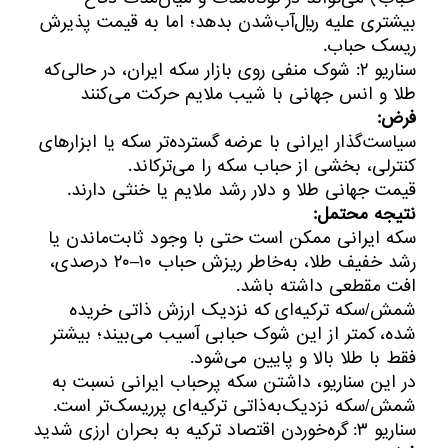
بیشتری علیه ریال‌آب‌شدن بدهد؛ اما به قیمت پذیرش
ریسک حباب.
سناریو ۲: شوک منفی روی بازار سکه ایران، در حالی‌که
طلا و انس جهانی با شیب ملایم حرکت می‌کنند
فرض:
سیاست‌گذار ایرانی با عرضه گسترده‌تر سکه یا ابزارهای
کنترلی، بخشی از حباب سکه را می‌ترکاند.
قیمت جهانی طلا و دلار رشد ملایم یا خنثی دارند.
نتیجه محتمل:
سکه ایرانی ممکن است حتی با وجود ثابت‌ماندن یا
رشد خفیف طلا، به‌خاطر ریزش حباب ۱۰–۲۰ درصدی،
افت مقطعی داشته باشد.
شمش/سکه ترکیه‌ای که نزدیک ارزش ذاتی خریده
شده، کمتر از این شوک حبابی آسیب می‌بیند؛ بیشتر
فقط با طلا بالا و پایین می‌شود.
در این سناریو، داشتن سکه پرحباب ایرانی نسبت به
شمش/سکه نزدیک‌به‌ذاتی ترکیه‌ای پرریسک‌تر است.
سناریو ۳: گره‌خوردن اقتصاد ترکیه به بحران ارزی شدید