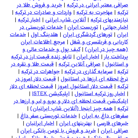
صرافی معتبر ایرانی در ترکیه
|
خرید و فروش طلا در
ترکیه
|
مهاجرت به ترکیه
|
واردات و صادرات در ترکیه
|
نیازمندیهای ترکیه
|
آنلاین شاپ ایرانی
|
اخبار ترکیه
|
اخبار جهانی
|
توریست ایران
|
خدمات توریستی در
ایران
|
تورهای گردشگری ایران
|
هلدینگ اول
|
خدمات
کاریابی و فریلنسری و شغل
|
مرجع اطلاعات ایران
(همه چیز در ایران)
|
کیف پول و خدمات مالی و
پرداخت یار
|
اخبار ایران
|
تابلو زنده قیمت ارز در ترکیه
و استانبول
|
صرافی آنلاین ترکیه
|
قیمت طلا و نقره در
ترکیه
|
سرمایه گذاری در ترکیه
|
جواهرات در ترکیه
|
نرخ لحظه ای ارزها در استانبول
|
قیمت دلار امروز در
ترکیه
|
قیمت دلار استانبول امروز
|
قیمت لحظه ای دلار
|
اخبار روز ترکیه استانبول
|
اپلیکیشن ISTEX
|
اپلیکیشن قیمت لحظه ای دلار و یورو و لیر و ا
ر
زها در
ترکیه
|
همه چیز اینجا (آنلاین شاپ ایرانیان)
|
سفرهای داغ به ایران
|
خدمات توریستی سفر داغ
|
خبرهای فارسی
|
بهترینهای ایران
|
اخبار ایرانیان
|
صرافی ایران
|
خرید و فروش با تومن بانکی ایران
|