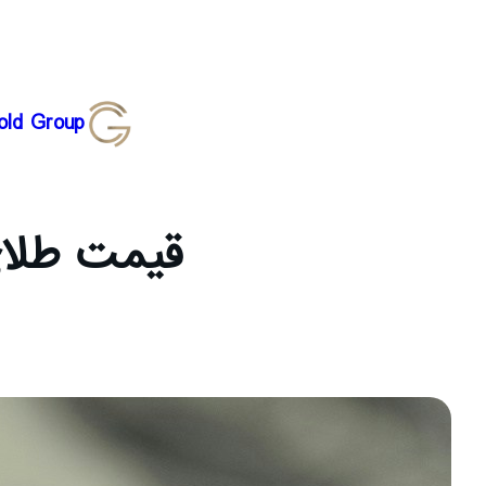
رفتن
old Group
به
محتوا
قیمت طلای آبشده ا